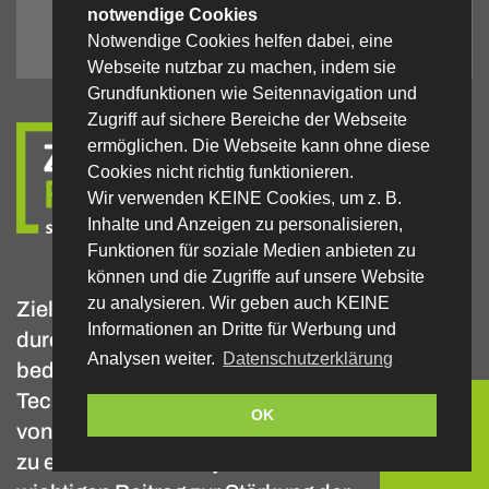
notwendige Cookies
Notwendige Cookies helfen dabei, eine
Webseite nutzbar zu machen, indem sie
Grundfunktionen wie Seitennavigation und
Zugriff auf sichere Bereiche der Webseite
ermöglichen. Die Webseite kann ohne diese
Cookies nicht richtig funktionieren.
Wir verwenden KEINE Cookies, um z. B.
Inhalte und Anzeigen zu personalisieren,
Funktionen für soziale Medien anbieten zu
können und die Zugriffe auf unsere Website
zu analysieren. Wir geben auch KEINE
Ziel von Zukunft.Raum.Schwarzwald ist es,
Informationen an Dritte für Werbung und
durch Förderung eines strukturierten,
Analysen weiter.
Datenschutzerklärung
bedarfsbezogenen Wissens- und
Technologietransfers die Innovationsleistung
OK
von kleinen und mittleren Unternehmen (KMU)
zu erhöhen. Das Projekt leistet somit einen