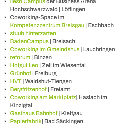
Ileso Campus
der Business Arena
Hochschwarzwald | Löffingen
Coworking-Space im
Kompetenzzentrum Breisgau
| Eschbach
stuub hinterzarten
BadenCampus
| Breisach
Coworking im Gmeindshus
| Lauchringen
reforum
| Binzen
Hofgut Leo
| Zell im Wiesental
Grünhof
| Freiburg
HVT
| Waldshut-Tiengen
Bergfritzenhof
| Freiamt
Coworking am Marktplatz
| Haslach im
Kinzigtal
Gasthaus Bahnhof
| Klettgau
Papierfabrik
| Bad Säckingen